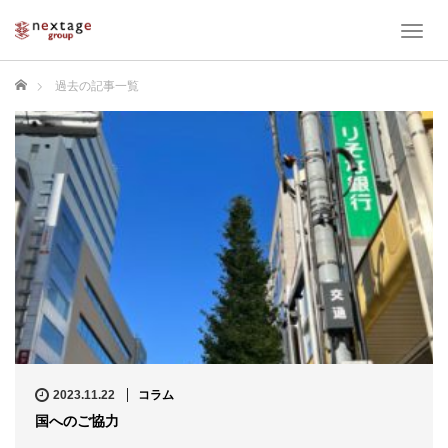
T
o
g
ホーム
過去の記事一覧
g
l
e
n
a
v
i
g
a
t
i
o
n
2023.11.22
コラム
国へのご協力