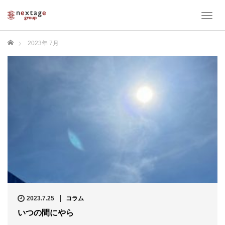
T
o
g
ホーム
2023年 7月
g
l
e
n
a
v
i
g
a
t
i
o
n
2023.7.25
コラム
いつの間にやら