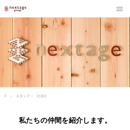
T
o
g
g
l
e
n
a
v
i
g
a
t
i
o
ホーム
スタッフ
社員O
n
私たちの仲間を紹介します。