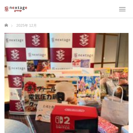
T
o
g
ホーム
2025年 12月
g
l
e
n
a
v
i
g
a
t
i
o
n