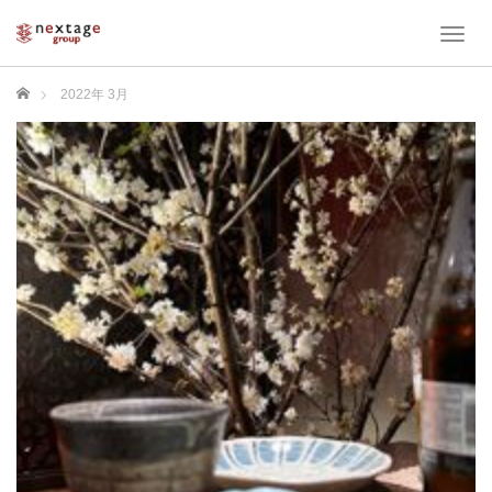
T
o
g
ホーム
2022年 3月
g
l
e
n
a
v
i
g
a
t
i
o
n