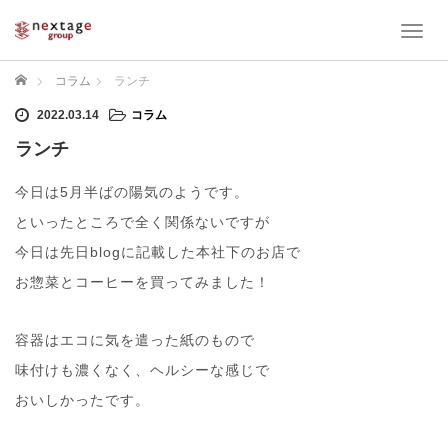
T
o
g
ホーム
コラム
ランチ
g
l
2022.03.14
コラム
e
ランチ
n
a
今日は5月半ばの陽気のようです。
v
i
といったところで全く関係ないですが
g
今日は先日blogに記載した本社下のお店で
a
t
お惣菜とコーヒーを買ってみました！
i
o
n
容器はエコに気を遣った紙のもので
味付けも濃くなく、ヘルシーな感じで
おいしかったです。