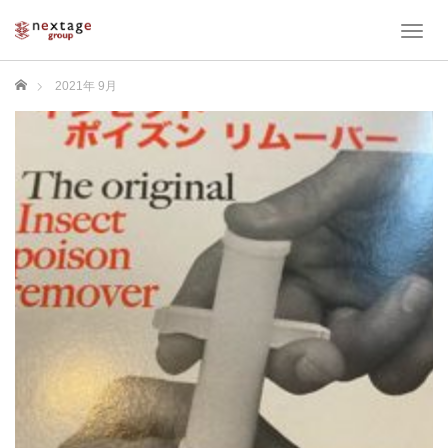
T
o
g
ホーム
2021年 9月
g
l
e
n
a
v
i
g
a
t
i
o
n