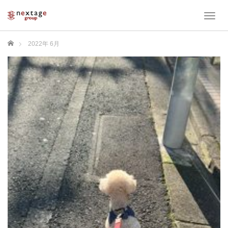
T
o
g
ホーム
2022年 6月
g
l
e
n
a
v
i
g
a
t
i
o
n