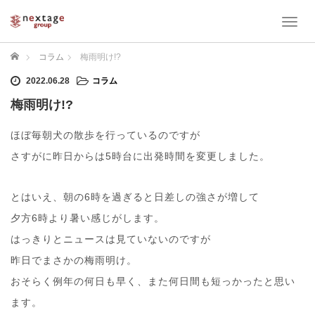
T
o
g
ホーム
コラム
梅雨明け!?
g
l
2022.06.28
コラム
e
梅雨明け!?
n
a
ほぼ毎朝犬の散歩を行っているのですが
v
i
さすがに昨日からは5時台に出発時間を変更しました。
g
a
t
とはいえ、朝の6時を過ぎると日差しの強さが増して
i
夕方6時より暑い感じがします。
o
n
はっきりとニュースは見ていないのですが
昨日でまさかの梅雨明け。
おそらく例年の何日も早く、また何日間も短っかったと思い
ます。