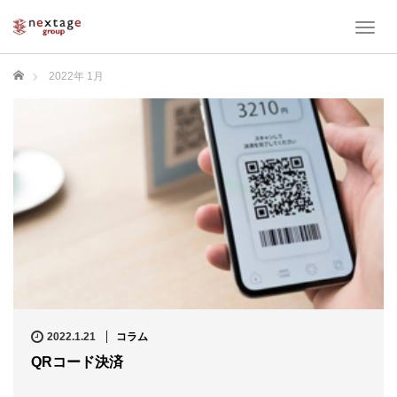
T
o
g
ホーム
2022年 1月
g
l
e
n
a
v
i
g
a
t
i
o
n
2022.1.21
コラム
QRコード決済