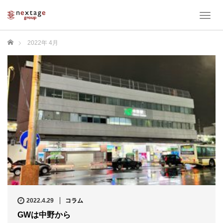
T
o
g
ホーム
2022年 4月
g
l
e
n
a
v
i
g
a
t
i
o
n
2022.4.29
コラム
GWは中野から