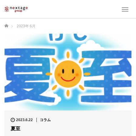
T
o
g
ホーム
2023年 6月
g
l
e
n
a
v
i
g
a
t
i
o
n
2023.6.22
コラム
夏至