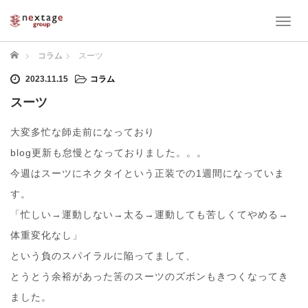
T
o
g
ホーム
コラム
スーツ
g
l
2023.11.15
コラム
e
スーツ
n
a
大変多忙な師走前になっており
v
i
blog更新も怠慢となっておりました。。。
g
今週はスーツにネクタイという正装での1週間になっていま
a
t
す。
i
「忙しい→運動しない→太る→運動しても苦しくてやめる→
o
n
体重変化なし」
という負のスパイラルに陥ってまして、
とうとう余裕があった筈のスーツのズボンもきつくなってき
ました。