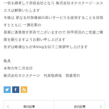
一切を継承して存続会社となり 株式会社ネクステージ・エス
エスは解散いたします
今後は 更なる付加価値の高いサービスを提供することを目指
すとともに 一層社業の
発展に邁進致す所存でございますので 何卒倍旧のご支援ご鞭
撻を賜りますようお願い申し上げます
先ずは略儀ならが本blogを以てご挨拶申し上げます
敬具
令和六年二月吉日
株式会社ネクステージ 代表取締役 西森英行
前の記事
次の記事