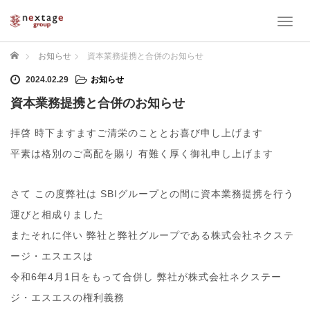
T
o
g
ホーム
お知らせ
資本業務提携と合併のお知らせ
g
l
2024.02.29
お知らせ
e
資本業務提携と合併のお知らせ
n
a
拝啓 時下ますますご清栄のこととお喜び申し上げます
v
i
平素は格別のご高配を賜り 有難く厚く御礼申し上げます
g
a
t
さて この度弊社は SBIグループとの間に資本業務提携を行う
i
運びと相成りました
o
n
またそれに伴い 弊社と弊社グループである株式会社ネクステ
ージ・エスエスは
令和6年4月1日をもって合併し 弊社が株式会社ネクステー
ジ・エスエスの権利義務