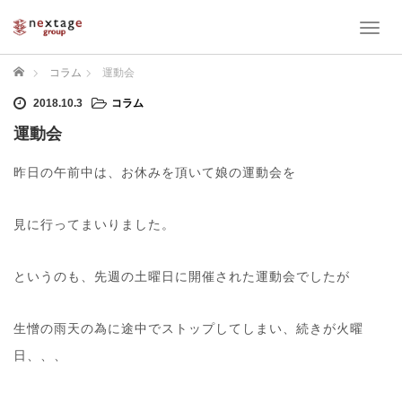
T
o
g
ホーム
コラム
運動会
g
l
2018.10.3
コラム
e
運動会
n
a
昨日の午前中は、お休みを頂いて娘の運動会を
v
i
g
見に行ってまいりました。
a
t
i
というのも、先週の土曜日に開催された運動会でしたが
o
n
生憎の雨天の為に途中でストップしてしまい、続きが火曜
日、、、