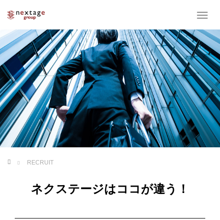
T
o
g
g
l
e
n
a
v
i
g
a
t
i
o
ホーム
RECRUIT
n
ネクステージはココが違う！