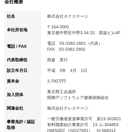
会社概要
社名
株式会社ネクステージ
〒164-0001　

本社所在地
東京都中野区中野3-34-32　凱旋ビル4F
電話　03-3382-2801（代表）　　

電話 / FAX
FAX　03-3382-2802
代表取締役
西森　英行
設立年月日
平成　3年　4月　1日
資本金
3,700万円
東京商工会議所

加入団体
関東ITソフトウェア健康保険組合
関連会社
株式会社テレステージ
一般労働者派遣事業許可　派13-302821

事業免許 / 認証
有料職業紹介事業許可　13-ユ-304803

取得
ISMS認証（ISO27001）　IS 568312