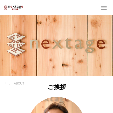
T
o
g
g
l
e
n
a
v
i
g
a
t
i
o
ホーム
ABOUT
n
ご挨拶